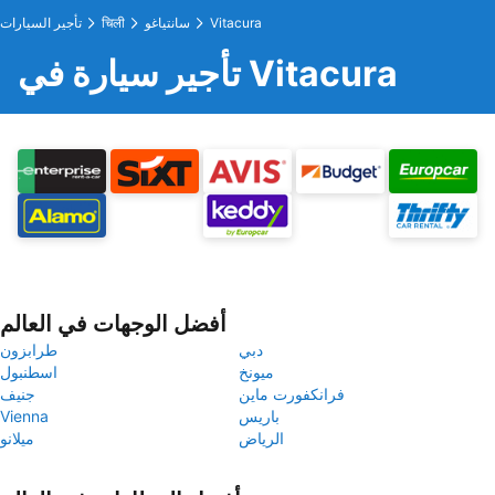
Vitacura
سانتياغو
चिली
تأجير السيارات
تأجير سيارة في Vitacura
أفضل الوجهات في العالم
دبي
طرابزون
ميونخ
اسطنبول
فرانكفورت ماين
جنيف
باريس
Vienna
الرياض
ميلانو