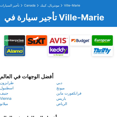
Ville-Marie
مونتريال، كيبك
Canada
تأجير السيارات
تأجير سيارة في Ville-Marie
أفضل الوجهات في العالم
دبي
طرابزون
ميونخ
اسطنبول
فرانكفورت ماين
جنيف
باريس
Vienna
الرياض
ميلانو