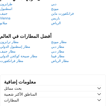
دبي
طرابزون
ميونخ
اسطنبول
فرانكفورت ماين
جنيف
باريس
Vienna
الرياض
ميلانو
أفضل المطارات في العالم
مطار ميونخ
مطار ترابزون
مطار دبي
مطار إسطنبول الدولي
مطار دبي
مطار جنيف
مطار فيينا
مطار صبيحة كوكجن الدولي
مطار الرياض
مطار فرانكفورت
معلومات إضافية
بحث مماثل
المناطق الأكتر شعبية
المطارات