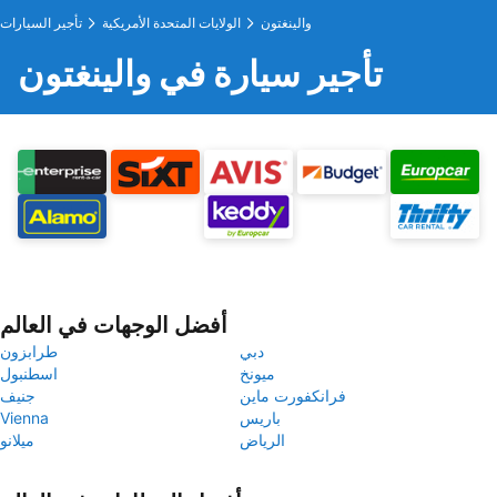
والينغتون
الولايات المتحدة الأمريكية
تأجير السيارات
تأجير سيارة في والينغتون
أفضل الوجهات في العالم
دبي
طرابزون
ميونخ
اسطنبول
فرانكفورت ماين
جنيف
باريس
Vienna
الرياض
ميلانو