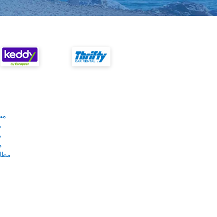
مط
م
م
م
مطار