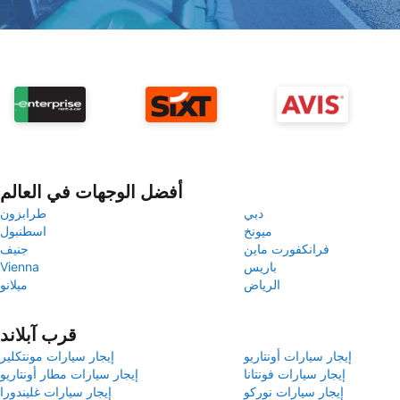
أفضل الوجهات في العالم
دبي
طرابزون
ميونخ
اسطنبول
فرانكفورت ماين
جنيف
باريس
Vienna
الرياض
ميلانو
قرب آبلاند
إيجار سيارات أونتاريو
إيجار سيارات مونتكلير
إيجار سيارات فونتانا
إيجار سيارات مطار أونتاريو
إيجار سيارات نوركو
إيجار سيارات غليندورا