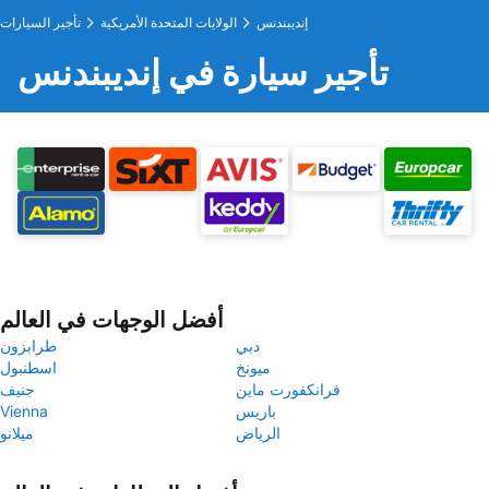
إنديبندنس
الولايات المتحدة الأمريكية
تأجير السيارات
تأجير سيارة في إنديبندنس
أفضل الوجهات في العالم
دبي
طرابزون
ميونخ
اسطنبول
فرانكفورت ماين
جنيف
باريس
Vienna
الرياض
ميلانو