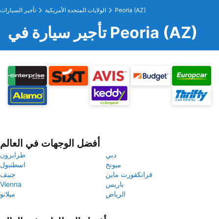
Peoria (AZ)
الولايات المتحدة الأمريكية
تأجير السيارات
تأجير سيارة في Peoria (AZ)
أفضل الوجهات في العالم
دبي
طرابزون
ميونخ
اسطنبول
فرانكفورت ماين
جنيف
باريس
Vienna
الرياض
ميلانو