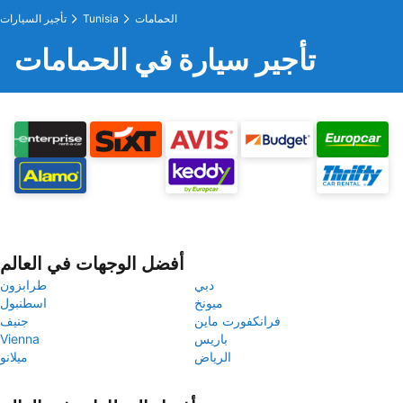
الحمامات
Tunisia
تأجير السيارات
تأجير سيارة في الحمامات
أفضل الوجهات في العالم
دبي
طرابزون
ميونخ
اسطنبول
فرانكفورت ماين
جنيف
باريس
Vienna
الرياض
ميلانو