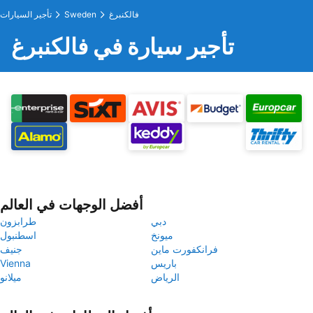
فالكنبرغ
Sweden
تأجير السيارات
تأجير سيارة في فالكنبرغ
أفضل الوجهات في العالم
دبي
طرابزون
ميونخ
اسطنبول
فرانكفورت ماين
جنيف
باريس
Vienna
الرياض
ميلانو