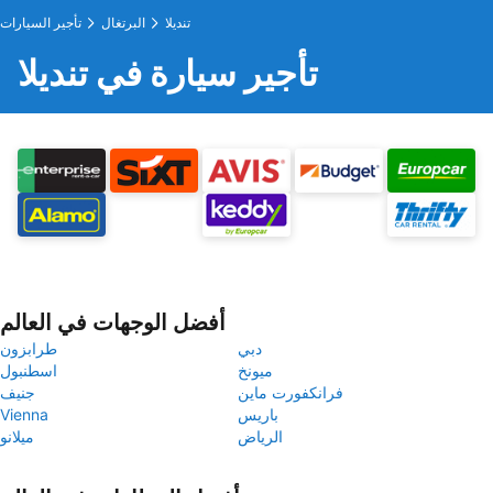
تنديلا
البرتغال
تأجير السيارات
تأجير سيارة في تنديلا
أفضل الوجهات في العالم
دبي
طرابزون
ميونخ
اسطنبول
فرانكفورت ماين
جنيف
باريس
Vienna
الرياض
ميلانو