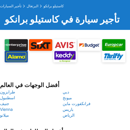
كاستيلو برانكو
البرتغال
تأجير السيارات
تأجير سيارة في كاستيلو برانكو
أفضل الوجهات في العالم
دبي
طرابزون
ميونخ
اسطنبول
فرانكفورت ماين
جنيف
باريس
Vienna
الرياض
ميلانو