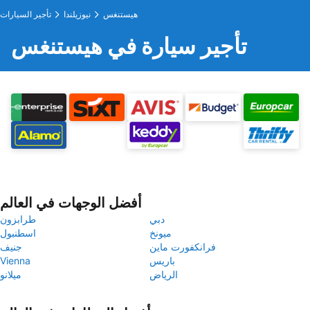
هيستنغس
نيوزيلندا
تأجير السيارات
تأجير سيارة في هيستنغس
أفضل الوجهات في العالم
دبي
طرابزون
ميونخ
اسطنبول
فرانكفورت ماين
جنيف
باريس
Vienna
الرياض
ميلانو