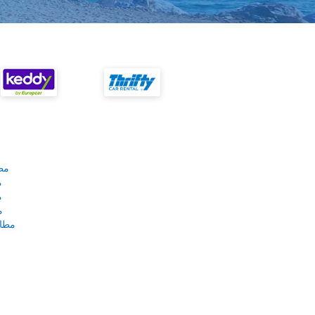
مط
م
م
م
مطار