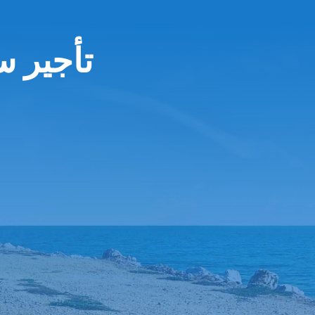
تأجير س