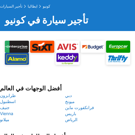
كونيو
ايطاليا
تأجير السيارات
تأجير سيارة في كونيو
أفضل الوجهات في العالم
دبي
طرابزون
ميونخ
اسطنبول
فرانكفورت ماين
جنيف
باريس
Vienna
الرياض
ميلانو