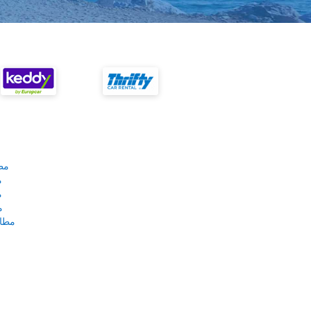
مط
م
م
م
مطار