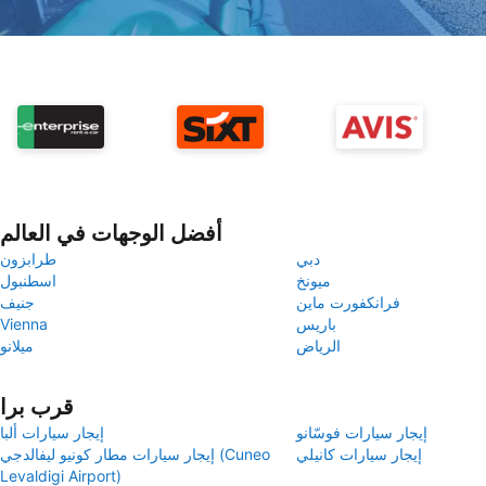
أفضل الوجهات في العالم
دبي
طرابزون
ميونخ
اسطنبول
فرانكفورت ماين
جنيف
باريس
Vienna
الرياض
ميلانو
قرب برا
إيجار سيارات فوسّانو
إيجار سيارات ألبا
إيجار سيارات كانيلي
إيجار سيارات مطار كونيو ليفالدجي (Cuneo
Levaldigi Airport)