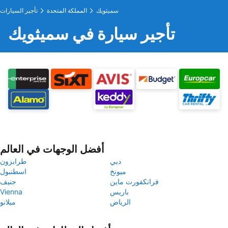
سميثويك
المملكة المتحدة
تأجير السيارات
تأجير سيارة في سميثويك
أفضل الوجهات في العالم
دبي
طرابزون
ميونخ
اسطنبول
فرانكفورت ماين
جنيف
باريس
Vienna
الرياض
ميلانو