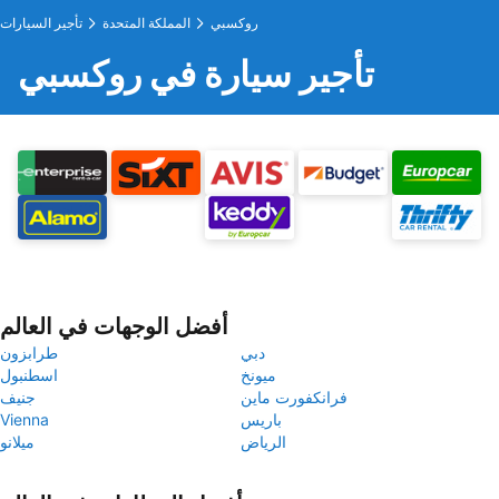
روكسبي
المملكة المتحدة
تأجير السيارات
تأجير سيارة في روكسبي
أفضل الوجهات في العالم
دبي
طرابزون
ميونخ
اسطنبول
فرانكفورت ماين
جنيف
باريس
Vienna
الرياض
ميلانو