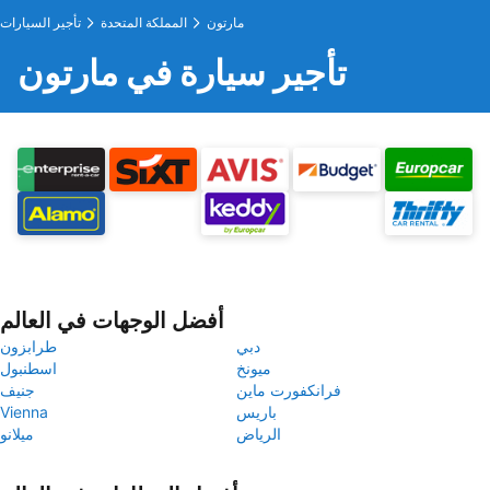
مارتون
المملكة المتحدة
تأجير السيارات
تأجير سيارة في مارتون
أفضل الوجهات في العالم
دبي
طرابزون
ميونخ
اسطنبول
فرانكفورت ماين
جنيف
باريس
Vienna
الرياض
ميلانو