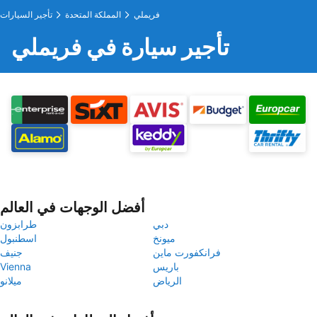
فريملي
المملكة المتحدة
تأجير السيارات
تأجير سيارة في فريملي
أفضل الوجهات في العالم
دبي
طرابزون
ميونخ
اسطنبول
فرانكفورت ماين
جنيف
باريس
Vienna
الرياض
ميلانو