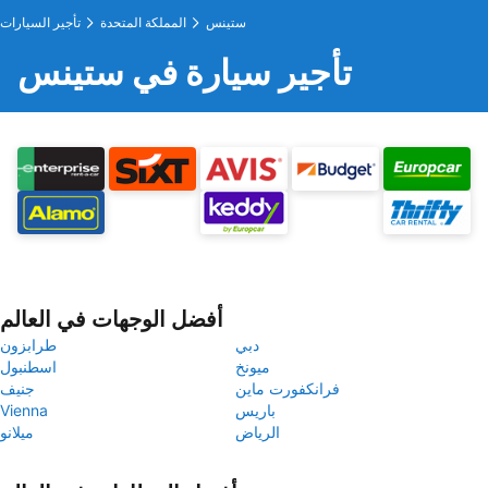
ستينس
المملكة المتحدة
تأجير السيارات
تأجير سيارة في ستينس
أفضل الوجهات في العالم
دبي
طرابزون
ميونخ
اسطنبول
فرانكفورت ماين
جنيف
باريس
Vienna
الرياض
ميلانو