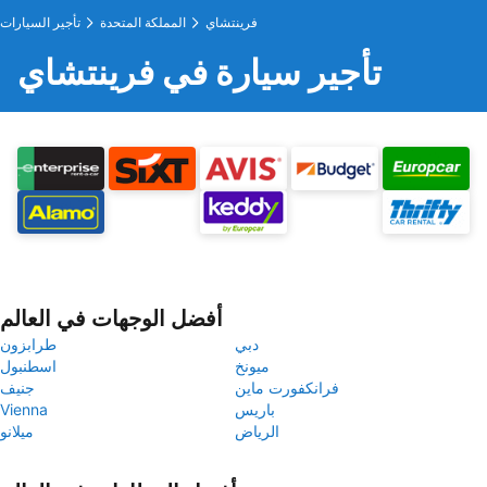
فرينتشاي
المملكة المتحدة
تأجير السيارات
تأجير سيارة في فرينتشاي
أفضل الوجهات في العالم
دبي
طرابزون
ميونخ
اسطنبول
فرانكفورت ماين
جنيف
باريس
Vienna
الرياض
ميلانو