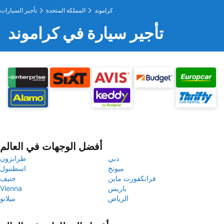
كراموند
المملكة المتحدة
تأجير السيارات
تأجير سيارة في كراموند
أفضل الوجهات في العالم
دبي
طرابزون
ميونخ
اسطنبول
فرانكفورت ماين
جنيف
باريس
Vienna
الرياض
ميلانو