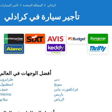
كرادلي
المملكة المتحدة
تأجير السيارات
تأجير سيارة في كرادلي
أفضل الوجهات في العالم
دبي
طرابزون
ميونخ
اسطنبول
فرانكفورت ماين
جنيف
باريس
Vienna
الرياض
ميلانو