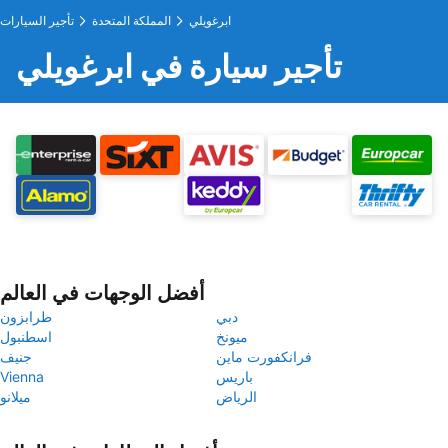
ابرغويلي
المملكة المتحدة
تأجير السيارات
تأجير سيارة في ابرغويلي
أفضل الوجهات في العالم
دبي
طرابزون
ميونخ
اسطنبول
فرانكفورت ماين
جنيف
باريس
Vienna
الرياض
ميلانو