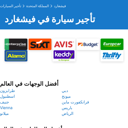
فيشغارد
المملكة المتحدة
تأجير السيارات
تأجير سيارة في فيشغارد
أفضل الوجهات في العالم
دبي
طرابزون
ميونخ
اسطنبول
فرانكفورت ماين
جنيف
باريس
Vienna
الرياض
ميلانو