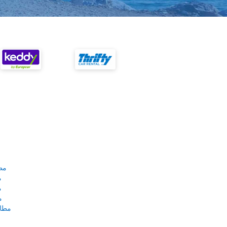
مط
م
م
م
مطار