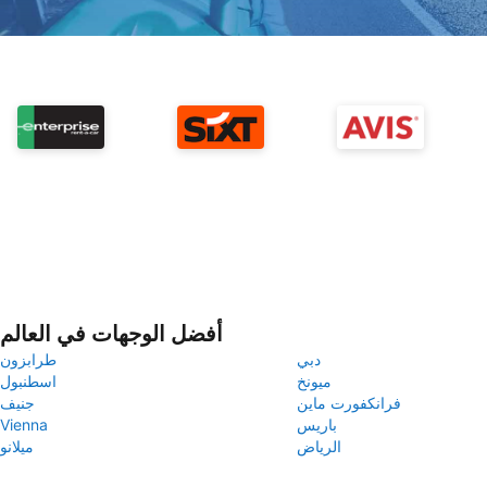
أفضل الوجهات في العالم
دبي
طرابزون
ميونخ
اسطنبول
فرانكفورت ماين
جنيف
باريس
Vienna
الرياض
ميلانو