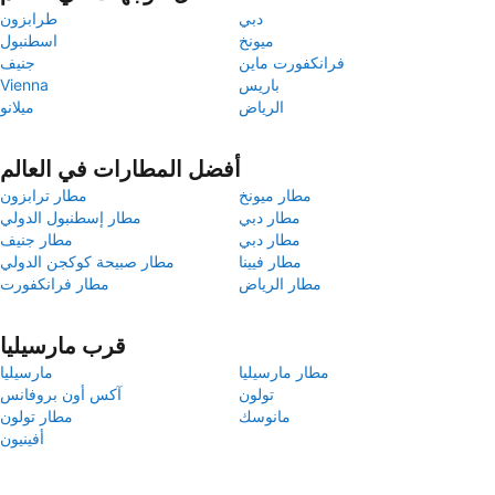
دبي
طرابزون
ميونخ
اسطنبول
فرانكفورت ماين
جنيف
باريس
Vienna
الرياض
ميلانو
أفضل المطارات في العالم
مطار ميونخ
مطار ترابزون
مطار دبي
مطار إسطنبول الدولي
مطار دبي
مطار جنيف
مطار فيينا
مطار صبيحة كوكجن الدولي
مطار الرياض
مطار فرانكفورت
قرب مارسيليا
مطار مارسيليا
مارسيليا
تولون
آكس أون بروفانس
مانوسك
مطار تولون
أفينيون