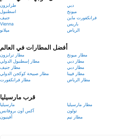
دبي
طرابزون
ميونخ
اسطنبول
فرانكفورت ماين
جنيف
باريس
Vienna
الرياض
ميلانو
أفضل المطارات في العالم
مطار ميونخ
مطار ترابزون
مطار دبي
مطار إسطنبول الدولي
مطار دبي
مطار جنيف
مطار فيينا
مطار صبيحة كوكجن الدولي
مطار الرياض
مطار فرانكفورت
قرب مارسيليا
مطار مارسيليا
مارسيليا
تولون
آكس أون بروفانس
مطار نيم
أفينيون