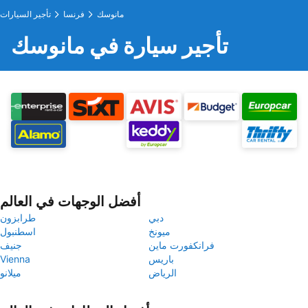
مانوسك
فرنسا
تأجير السيارات
تأجير سيارة في مانوسك
أفضل الوجهات في العالم
دبي
طرابزون
ميونخ
اسطنبول
فرانكفورت ماين
جنيف
باريس
Vienna
الرياض
ميلانو