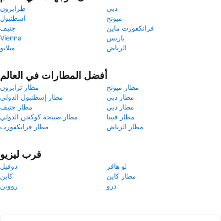
دبي
طرابزون
ميونخ
اسطنبول
فرانكفورت ماين
جنيف
باريس
Vienna
الرياض
ميلانو
أفضل المطارات في العالم
مطار ميونخ
مطار ترابزون
مطار دبي
مطار إسطنبول الدولي
مطار دبي
مطار جنيف
مطار فيينا
مطار صبيحة كوكجن الدولي
مطار الرياض
مطار فرانكفورت
قرب ليزيو
لو هافر
دوفيل
مطار كاين
كاين
درو
رووين