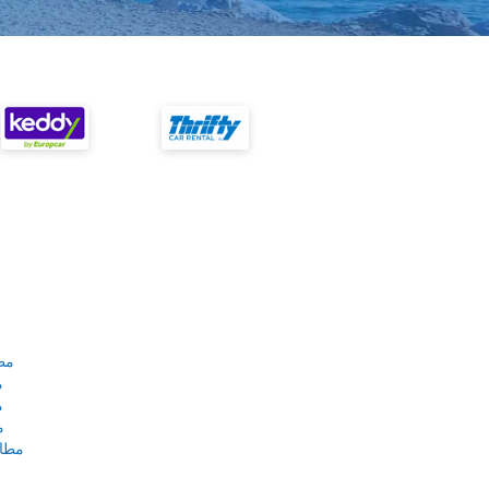
مط
م
م
م
مطار