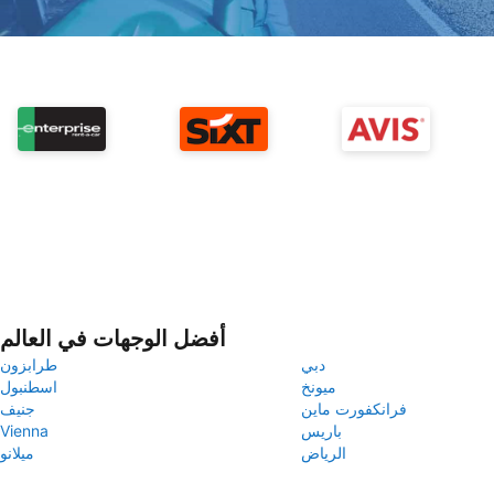
أفضل الوجهات في العالم
دبي
طرابزون
ميونخ
اسطنبول
فرانكفورت ماين
جنيف
باريس
Vienna
الرياض
ميلانو