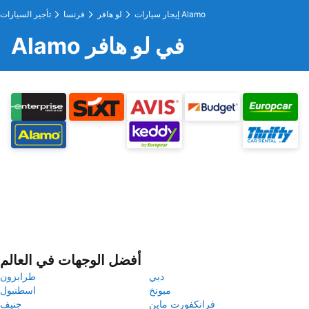
إيجار سيارات Alamo
لو هافر
فرنسا
تأجير السيارات
Alamo في لو هافر
أفضل الوجهات في العالم
دبي
طرابزون
ميونخ
اسطنبول
فرانكفورت ماين
جنيف