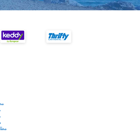
مط
م
م
م
مطار