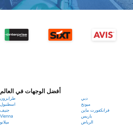
أفضل الوجهات في العالم
دبي
طرابزون
ميونخ
اسطنبول
فرانكفورت ماين
جنيف
باريس
Vienna
الرياض
ميلانو