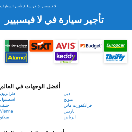
لا فيسبيير
فرنسا
تأجير السيارات
تأجير سيارة في لا فيسبيير
أفضل الوجهات في العالم
دبي
طرابزون
ميونخ
اسطنبول
فرانكفورت ماين
جنيف
باريس
Vienna
الرياض
ميلانو