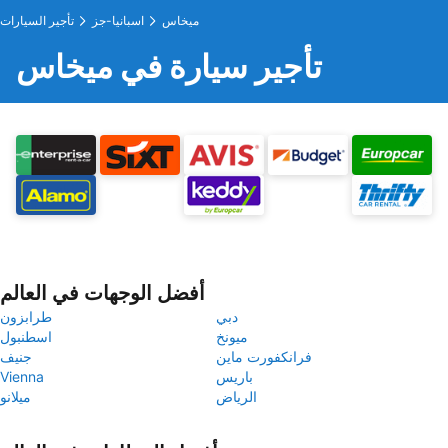
ميخاس
اسبانيا-جز
تأجير السيارات
تأجير سيارة في ميخاس
أفضل الوجهات في العالم
دبي
طرابزون
ميونخ
اسطنبول
فرانكفورت ماين
جنيف
باريس
Vienna
الرياض
ميلانو