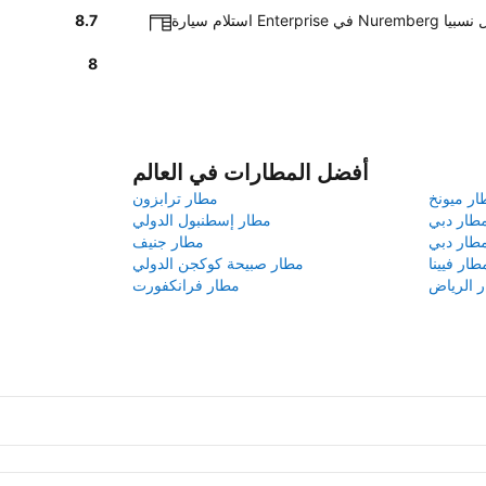
سريع و سهل نسبيا
8.7
8
أفضل المطارات في العالم
ار ميونخ
مطار ترابزون
طار دبي
مطار إسطنبول الدولي
طار دبي
مطار جنيف
طار فيينا
مطار صبيحة كوكجن الدولي
 الرياض
مطار فرانكفورت