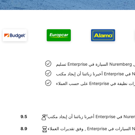
سهل
9.5
8.9