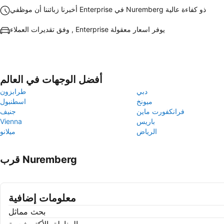
أخبرنا زبائننا أن موظفي Enterprise في Nuremberg ذو كفاءة عالية
وفق تقديرات العملاء , Enterprise يوفر اسعار معقولة
أفضل الوجهات في العالم
دبي
طرابزون
ميونخ
اسطنبول
فرانكفورت ماين
جنيف
باريس
Vienna
الرياض
ميلانو
قرب Nuremberg
معلومات إضافية
بحث مماثل