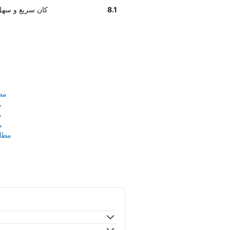
8.1
استلام سيارة Enterprise في Nuremberg كان 
مط
م
م
م
مطار