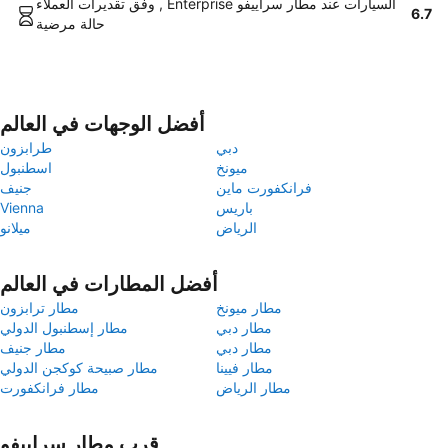
وفق تقديرات العملاء , Enterprise السيارات عند مطار سراييفو
6.7
حالة مرضية
أفضل الوجهات في العالم
دبي
طرابزون
ميونخ
اسطنبول
فرانكفورت ماين
جنيف
باريس
Vienna
الرياض
ميلانو
أفضل المطارات في العالم
مطار ميونخ
مطار ترابزون
مطار دبي
مطار إسطنبول الدولي
مطار دبي
مطار جنيف
مطار فيينا
مطار صبيحة كوكجن الدولي
مطار الرياض
مطار فرانكفورت
قرب مطار سراييفو