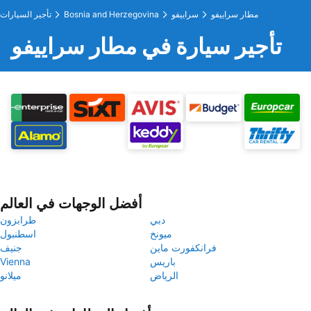
مطار سراييفو
سراييفو
Bosnia and Herzegovina
تأجير السيارات
تأجير سيارة في مطار سراييفو
أفضل الوجهات في العالم
دبي
طرابزون
ميونخ
اسطنبول
فرانكفورت ماين
جنيف
باريس
Vienna
الرياض
ميلانو