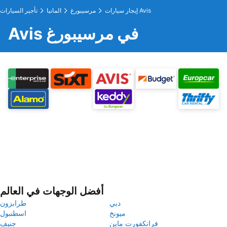
إيجار سيارات Avis
مرسيبورغ
المانيا
تأجير السيارات
Avis في مرسيبورغ
أفضل الوجهات في العالم
دبي
طرابزون
ميونخ
اسطنبول
فرانكفورت ماين
جنيف