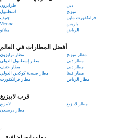
دبي
طرابزون
ميونخ
اسطنبول
فرانكفورت ماين
جنيف
باريس
Vienna
الرياض
ميلانو
أفضل المطارات في العالم
مطار ميونخ
مطار ترابزون
مطار دبي
مطار إسطنبول الدولي
مطار دبي
مطار جنيف
مطار فيينا
مطار صبيحة كوكجن الدولي
مطار الرياض
مطار فرانكفورت
قرب لايبزيغ
مطار لايبزيغ
لايبزيغ
مطار دريسدن
معلومات إضافية