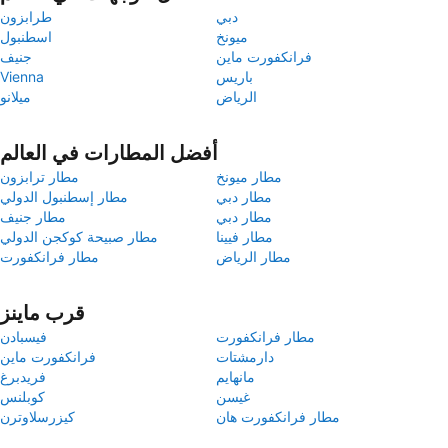
دبي
طرابزون
ميونخ
اسطنبول
فرانكفورت ماين
جنيف
باريس
Vienna
الرياض
ميلانو
أفضل المطارات في العالم
مطار ميونخ
مطار ترابزون
مطار دبي
مطار إسطنبول الدولي
مطار دبي
مطار جنيف
مطار فيينا
مطار صبيحة كوكجن الدولي
مطار الرياض
مطار فرانكفورت
قرب ماينز
مطار فرانكفورت
فيسبادن
دارمشتات
فرانكفورت ماين
مانهايم
فريدبرغ
غيسن
كوبلنس
مطار فرانكفورت هان
كيزرسلاوترن