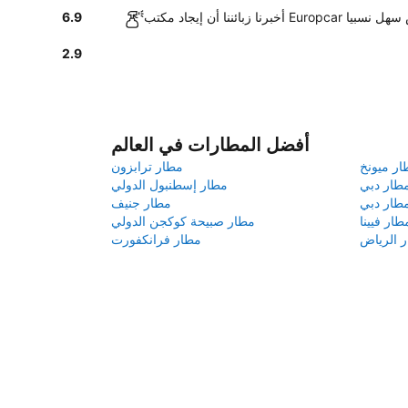
 Europcar في كوبلنس سهل نسبيا
6.9
2.9
أفضل المطارات في العالم
ار ميونخ
مطار ترابزون
طار دبي
مطار إسطنبول الدولي
طار دبي
مطار جنيف
طار فيينا
مطار صبيحة كوكجن الدولي
 الرياض
مطار فرانكفورت