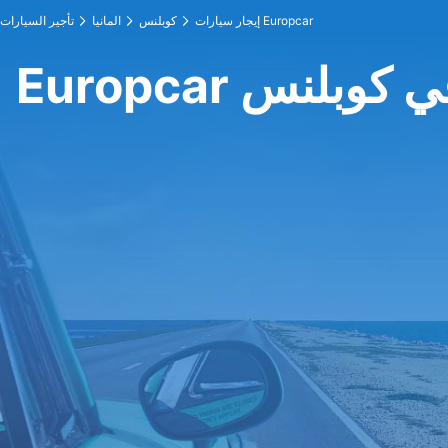
إيجار سيارات Europcar
كوبلنس
المانيا
تأجير السيارات
Europc في كوبلنس