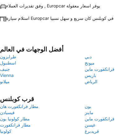
وفق تقديرات العملاء , Europcar يوفر اسعار معقولة
استلام سيارة Europcar في كوبلنس كان سريع و سهل نسبيا
أفضل الوجهات في العالم
دبي
طرابزون
ميونخ
اسطنبول
فرانكفورت ماين
جنيف
باريس
Vienna
الرياض
ميلانو
قرب كوبلنس
بون
مطار فرانكفورت هان
ماينز
فيسبادن
فرانكفورت ماين
مطار كولونيا بون
غيسن
مطار فرانكفورت
فريدبرغ
كولونيا