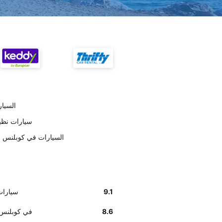
تسليم ar
على حسب العملاء pcar
وفق تقديرات العملاء , Europcar السيارات 
9.1
على حسب العم
8.6
أخبرنا زبائننا أن موظفي r