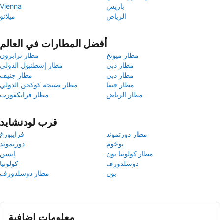
باريس
Vienna
الرياض
ميلانو
أفضل المطارات في العالم
مطار ميونخ
مطار ترابزون
مطار دبي
مطار إسطنبول الدولي
مطار دبي
مطار جنيف
مطار فيينا
مطار صبيحة كوكجن الدولي
مطار الرياض
مطار فرانكفورت
قرب لودنشايد
مطار دورتموند
فرايبورغ
بوخوم
دورتموند
مطار كولونيا بون
إيسن
دوسلدورف
كولونيا
بون
مطار دوسلدورف
معلومات إضافية