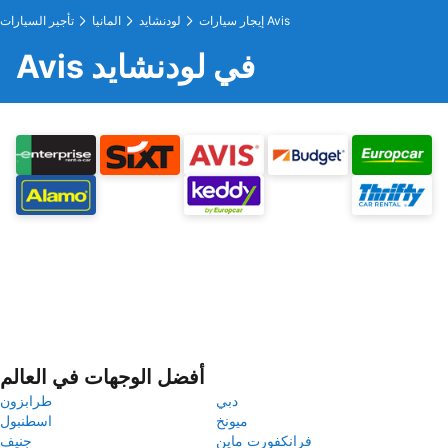
إيجار سيارات Avis
لودنشايد
المانيا
تأجير السيارات
Avis في لودنشايد
أفضل الوجهات في العالم
دبي
طرابزون
ميونخ
اسطنبول
فرانكفورت ماين
جنيف