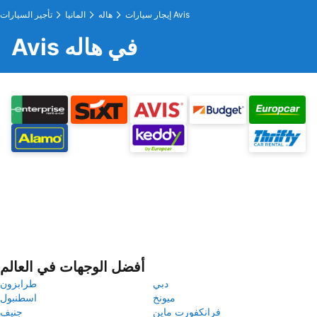
إيجار سيارات Avis
هاله
المانيا
تأجير السيارات
Avis في هاله
أفضل الوجهات في العالم
دبي
طرابزون
ميونخ
اسطنبول
فرانكفورت ماين
جنيف