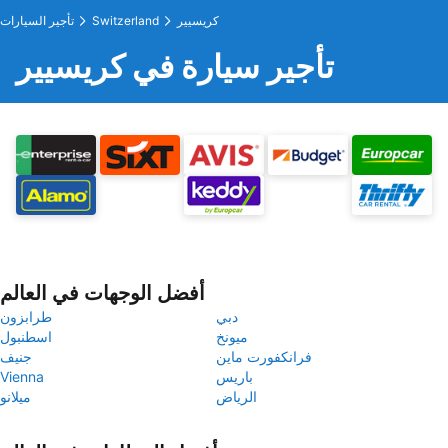
كريسيير
Switzerland
تأجير السيارات
تأجير سيارة في كريسيير
أفضل الوجهات في العالم
دبي
طرابزون
ميونخ
اسطنبول
فرانكفورت ماين
جنيف
باريس
Vienna
الرياض
ميلانو