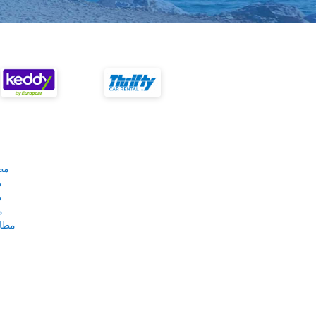
مط
م
م
م
مطار