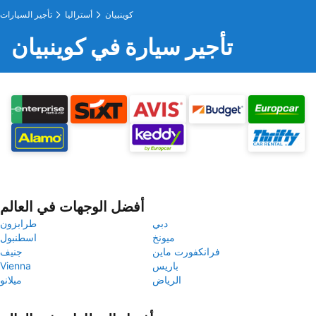
كوينبيان
أستراليا
تأجير السيارات
تأجير سيارة في كوينبيان
أفضل الوجهات في العالم
دبي
طرابزون
ميونخ
اسطنبول
فرانكفورت ماين
جنيف
باريس
Vienna
الرياض
ميلانو