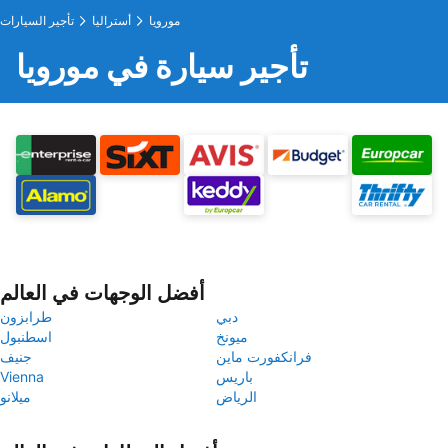
مورويا
أستراليا
تأجير السيارات
تأجير سيارة في مورويا
أفضل الوجهات في العالم
دبي
طرابزون
ميونخ
اسطنبول
فرانكفورت ماين
جنيف
باريس
Vienna
الرياض
ميلانو