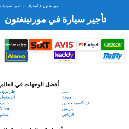
مورنينغتون
أستراليا
تأجير السيارات
تأجير سيارة في مورنينغتون
أفضل الوجهات في العالم
دبي
طرابزون
ميونخ
اسطنبول
فرانكفورت ماين
جنيف
باريس
Vienna
الرياض
ميلانو