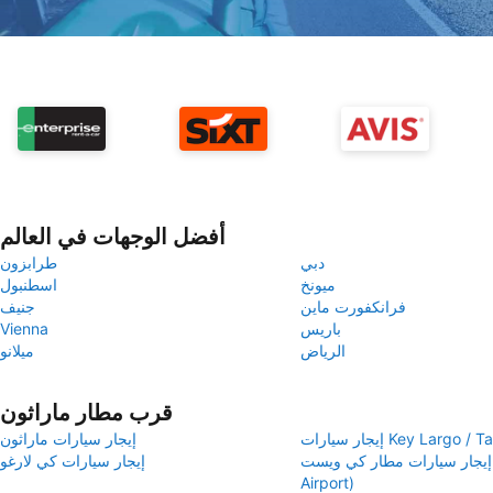
أفضل الوجهات في العالم
دبي
طرابزون
ميونخ
اسطنبول
فرانكفورت ماين
جنيف
باريس
Vienna
الرياض
ميلانو
قرب مطار ماراثون
ت Key Largo / Tavernier
إيجار سيارات ماراثون
إيجار سيارات مطار كي ويست (Key West
إيجار سيارات كي لارغو
Airport)