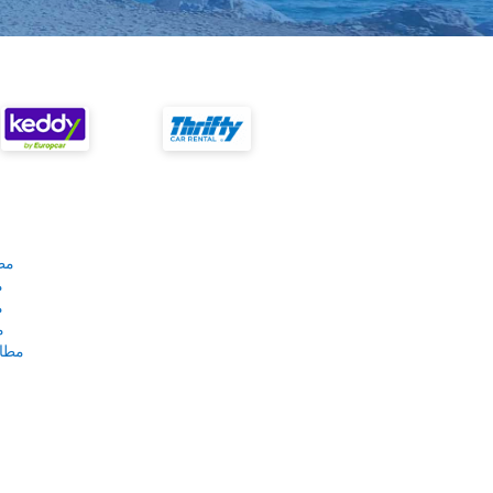
مط
م
م
م
مطار