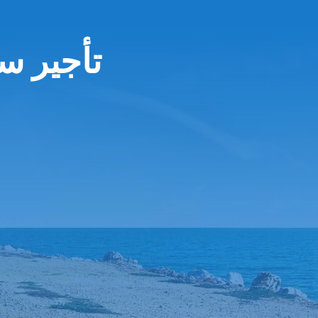
تأجير س